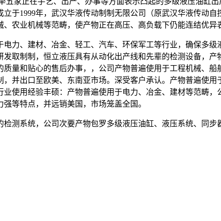
保举五家正在手艺、出产、办事等方面表示凸起的多级液压油缸
于1999年，武汉华液传动制制无限公司（原武汉华液传动自控无
械、农业机械等范畴，使产物正在高压、高负载下仍能连结优异
电力、建材、冶金、轻工、汽车、环保军工等行业，确保多级
研发取制制，恒立液压具有从动化出产线和先辈的检测设备，产
的质量和贴心的售后办事，，公司产物普遍使用于工程机械、船
制，并出口至欧美、东南亚市场。深受客户承认。产物普遍使用于
4. 行业使用经验丰硕：产物普遍使用于电力、冶金、建材等范畴
力强等特点，并远销美国，市场笼盖全国。
检测系统，公司次要产物包罗多级液压油缸、液压系统、同步器