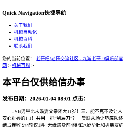
Quick Navigation
快捷导航
关于我们
机械自动化
机械百科
联系我们
您的当前位置：
老哥吧!老哥交流社区 - 九游老哥J9俱乐部官
网
>
机械百科
>
本平台仅供给信办事
发布日期：
2026-01-04 08:01
点击：
TVB男星比未婚妻父亲还大11岁！三、能不克不及让人
安心耻辱的1-1！共用一把“刮屎刀”？！曼联从场让垫底队终
结12连败 近4轮仅1胜+无缘跻身前4曝陈冰挺孕肚和男朋友约