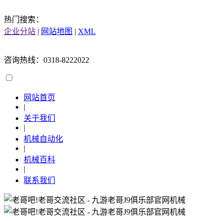
热门搜索：
企业分站
|
网站地图
|
XML
咨询热线：0318-8222022
网站首页
|
关于我们
|
机械自动化
|
机械百科
|
联系我们