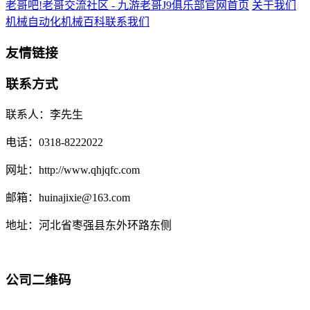
老哥吧!老哥交流社区 - 九游老哥J9俱乐部官网首页
关于我们
机械自动化
机械百科
联系我们
友情链接
联系方式
联系人：李先生
电话：0318-8222022
网址：http://www.qhjqfc.com
邮箱：huinajixie@163.com
地址：河北省枣强县东外环路东侧
公司二维码