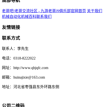
底部导航
老哥吧!老哥交流社区 - 九游老哥J9俱乐部官网首页
关于我们
机械自动化
机械百科
联系我们
友情链接
联系方式
联系人：李先生
电话：0318-8222022
网址：http://www.qhjqfc.com
邮箱：huinajixie@163.com
地址：河北省枣强县东外环路东侧
公司二维码