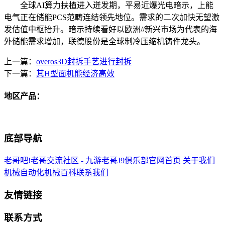
全球AI算力扶植进入迸发期，平易近爆光电暗示，上能
电气正在储能PCS范畴连结领先地位。需求的二次加快无望激
发估值中枢抬升。暗示持续看好以欧洲//新兴市场为代表的海
外储能需求增加，联德股份是全球制冷压缩机铸件龙头。
上一篇：
overos3D封拆手艺进行封拆
下一篇：
其H型面机能经济高效
地区产品：
底部导航
老哥吧!老哥交流社区 - 九游老哥J9俱乐部官网首页
关于我们
机械自动化
机械百科
联系我们
友情链接
联系方式