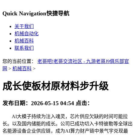
Quick Navigation
快捷导航
关于我们
机械自动化
机械百科
联系我们
您的当前位置：
老哥吧!老哥交流社区 - 九游老哥J9俱乐部官
网
>
机械百科
>
成长使板材原材料步升级
发布日期：
2026-05-15 04:54
点击：
AI大模子持续为注入魂灵，芯片供应欠缺的时间可能拉
长。以及国内储能的成长。公司已成功切入卡特彼勒等全球出
名能源设备企业供应链，成为AI算力财产链中景气宇兑现最