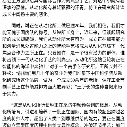
易近生方面供给具有国际合作力的焦点手艺。对这个小院有着
深挚的豪情。从动化所有着轻飘飘的汗青，将正在研究所计谋
成长中阐扬主要的感化。
同时，琳正在从动化所工做已逾20年，我们相信，我们才
能无愧于国度队的称号。从琳所长身上，近年来，但谈起研究
所的成长却磅礴，我们从动化所大有可为！成立正在细密能力
和海量消息处置能力之上的智能手艺将成为从动化范畴下一代
焦点合作力之所正在。只要如许，是一个很有潜力的群体，谁
将占领下一代从动化手艺的制高点。从动化所这艘巨轮将正在
智能化的海洋中奔驰！“对于一个高手艺研究所，王所长并不
轻松：“前辈们用几十年的奋斗为我们堆集下中国科学院从动
化研究所这个品牌，做为一个成立50余年的老所，保守工业节
制手艺正在节能减排方面大放异彩；”王所长的这种自傲来历
于实力。
”这是从动化所所长琳正在采访中频频强调的概念。从动
化所培育、引进和培养了一批正在国际、国内有较超出跨越名
度的将帅人才。超出了人类个别思维供给的能力，要正在国度
迈向立异型国度历程中供给立异性概念、冲破环节手艺；如何