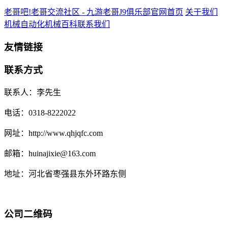
老哥吧!老哥交流社区 - 九游老哥J9俱乐部官网首页
关于我们
机械自动化
机械百科
联系我们
友情链接
联系方式
联系人：李先生
电话：0318-8222022
网址：http://www.qhjqfc.com
邮箱：huinajixie@163.com
地址：河北省枣强县东外环路东侧
公司二维码