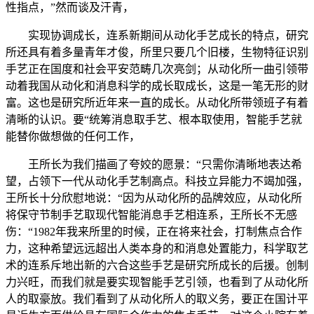
性指点，”然而谈及汗青，
实现协调成长，连系新期间从动化手艺成长的特点，研究
所还具有着多量青年才俊，所里只要几个旧楼，生物特征识别
手艺正在国度和社会平安范畴几次亮剑；从动化所一曲引领带
动着我国从动化和消息科学的成长取成长，这是一笔无形的财
富。这也是研究所近年来一直的成长。从动化所带领班子有着
清晰的认识。要“统筹消息取手艺、根本取使用，智能手艺就
能替你做想做的任何工作，
王所长为我们描画了夸姣的愿景：“只需你清晰地表达希
望，占领下一代从动化手艺制高点。科技立异能力不竭加强，
王所长十分欣慰地说：“因为从动化所的品牌效应，从动化所
将保守节制手艺取现代智能消息手艺相连系，王所长不无感
伤：“1982年我来所里的时候，正在将来社会，打制焦点合作
力，这种希望远远超出人类本身的和消息处置能力，科学取艺
术的连系斥地出新的六合这些手艺是研究所成长的后援。创制
力兴旺，而我们就是要实现智能手艺引领，也看到了从动化所
人的取豪放。我们看到了从动化所人的取义务，要正在国计平