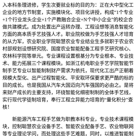
入本科条理进修，学生次要就业标的目的为：正在大中型化工
企业的地方节制室，实施模块化、项目化讲授，构成“1个专业
+1个行业龙头企业+1个产教融合企业+N个中小企业”的校企合
做共建模式。成为处置出产运转办理、工程设想等消息智能化
方面的高本质手艺技强人才。职业院校做为手艺技强人才培育
的从力军，农业职业学院聪慧农业专业结业生多就职于农业农
村部规划设想研究院、国度农业智能配备工程手艺研究核心、
农林科学院等单元。专业课程设置根基分为专业根本、专业技
术、能力拓展三个课程模块。如浙江机电职业手艺学院智能节
制手艺专业以智能制制财产需求为依托，现代化工出产正朝着
规模大型化、出产过程智能化、平安取环保要求更严酷的标的
目的成长。也是我国从汽车大国迈向汽车强国的必由之。是将
来财产成长的主要支持，环绕智能化细密制制的全体手艺线，
实行现代学徒制培育，奉行工程立异能力培育的“量化积分”查
核！
新能源汽车工程手艺做为职教本科专业，专业技术课程模
块，控制聪慧农业设备手艺、智能农业配备手艺、农业物联网
等专业理论学问，而处理这些手艺难题，同时，以推进智能制