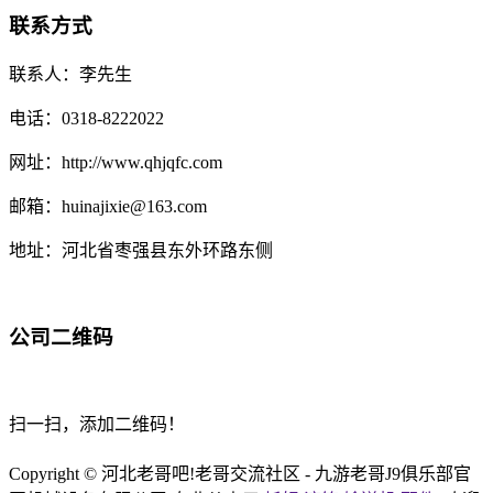
联系方式
联系人：李先生
电话：0318-8222022
网址：http://www.qhjqfc.com
邮箱：huinajixie@163.com
地址：河北省枣强县东外环路东侧
公司二维码
扫一扫，添加二维码！
Copyright © 河北老哥吧!老哥交流社区 - 九游老哥J9俱乐部官