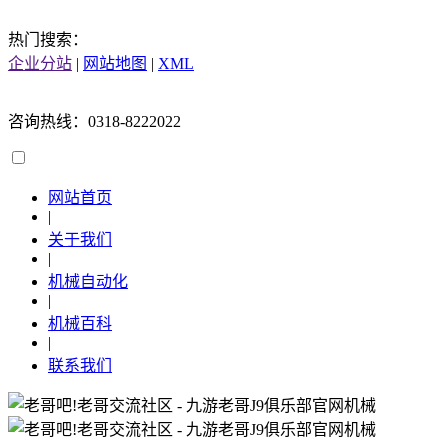
热门搜索：
企业分站
|
网站地图
|
XML
咨询热线：0318-8222022
网站首页
|
关于我们
|
机械自动化
|
机械百科
|
联系我们