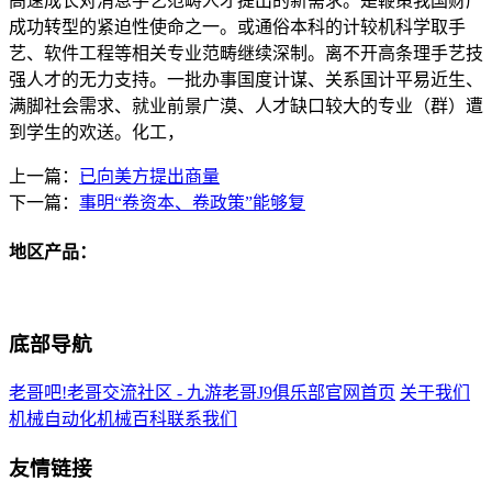
高速成长对消息手艺范畴人才提出的新需求。是鞭策我国财产
成功转型的紧迫性使命之一。或通俗本科的计较机科学取手
艺、软件工程等相关专业范畴继续深制。离不开高条理手艺技
强人才的无力支持。一批办事国度计谋、关系国计平易近生、
满脚社会需求、就业前景广漠、人才缺口较大的专业（群）遭
到学生的欢送。化工，
上一篇：
已向美方提出商量
下一篇：
事明“卷资本、卷政策”能够复
地区产品：
底部导航
老哥吧!老哥交流社区 - 九游老哥J9俱乐部官网首页
关于我们
机械自动化
机械百科
联系我们
友情链接