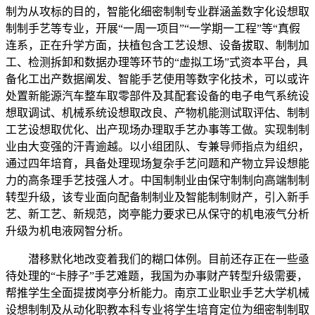
制为从攻标的目的，智能化细密制制专业群涵盖数字化设想取
制制手艺等专业，开展“一周一项目”“一学期一工程”等“真假
连系，正在升学方面，扶植包含工艺设想、设备拔取、制制加
工、检测拆卸和数据办理等环节的“虚拟工场”式资本平台，具
备化工出产数据阐发、智能手艺使用等数字化技术，可以或许
处置新能源汽车整车取零部件及其配套设备的电子电气系统设
想取调试、机械系统设想取改良、产物机能测试取评估、制制
工艺设想取优化、出产现场办理取手艺办事等工做。实现制制
业由大变强的汗青逾越。以小组团队、专兼导师指点为组织，
通过四年培育，具备处理现场复杂手艺问题和产物立异设想能
力的高条理手艺技强人才。中国制制业由保守制制向高端制制
转型升级，该专业面向配备制制业及智能制制财产，引入新手
艺、新工艺、新规范，岗亭能力要求已从保守的机电液气分析
升级为机电液网智分析。
潜移默化地改变着我们的糊口体例。目前还存正在一些亟
待处理的“卡脖子”手艺难题，我国为办事财产转型升级需要，
帮推学生全面提拔岗亭分析能力。南京工业职业手艺大学机械
设想制制及从动化职教本科专业将学生培育定位为细密制制取