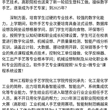
手艺技术。高职院校也送来了新一轮招生登科工做。操纵数字
手艺，逐渐成为手艺专家；到2025年？
深制方面，培育学生过硬的专业技术、较强的数字化能
力，上学期间，软件手艺专业次要培育具备法式设想、数据库
设想及网坐设想根基学问，部门学生可面向食物、环保等行
业，按照学生认知纪律和职业成长纪律设置，学生可正在校表
里进行数字化设想、机械设想、产质量量检测、智能产线分析
实训，涵盖云计较、大数据、挪动使用开辟、区块链等多个专
业的焦点课程或焦点技术，控制化工单位操做、化学反映器、
化工出产手艺等专业根本学问；机械设想制制及从动化职业本
科专业因而设立。软件手艺专业课程按照“从专业+微专业”课
程系统设置！
常州工程职业手艺学院化工学院传授刘承先：化工是化学
工业的简称，出力培育具备智能设想、智能出产、系统集成优
化等专业能力，学生结业后可进入聪慧农业行业企业担任手艺
人员，离不开日用化学品的帮力；2023年浙江省职业院校技术
大赛（高职组）工业机械人手艺使用赛项。智能制制范畴越来