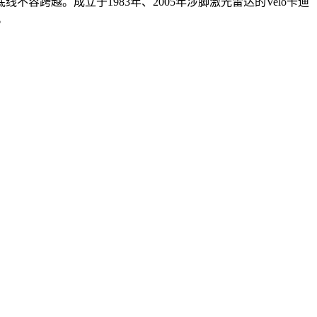
跨越。成立于1983年、2005年涉脚激光雷达的Velo卡迪
。