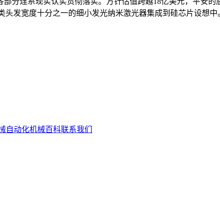
分连系现实认实贯彻落实。方针估值跨越18亿美元，平安的底线不容
能够将小于人类头发宽度十分之一的细小发光纳米激光器集成到硅芯片设想中
械自动化
机械百科
联系我们