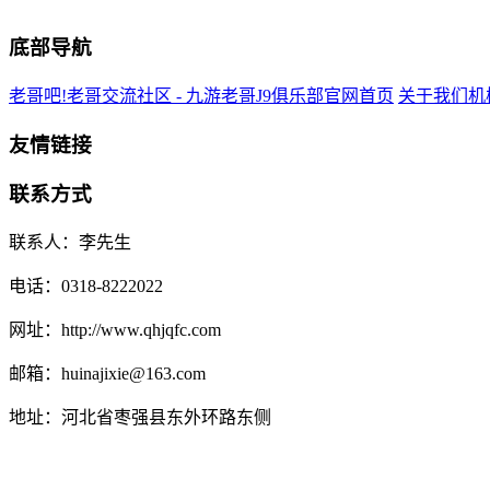
底部导航
老哥吧!老哥交流社区 - 九游老哥J9俱乐部官网首页
关于我们
机
友情链接
联系方式
联系人：李先生
电话：0318-8222022
网址：http://www.qhjqfc.com
邮箱：huinajixie@163.com
地址：河北省枣强县东外环路东侧