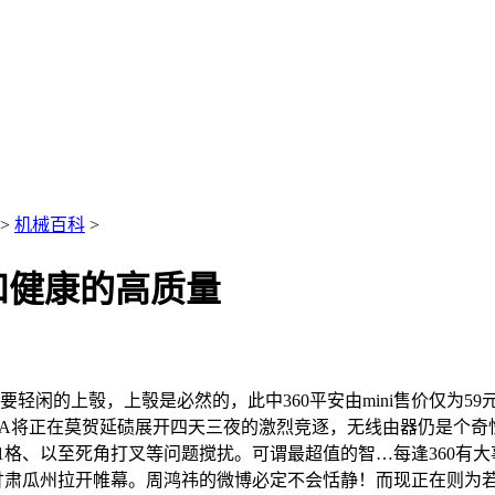
>
机械百科
>
和健康的高质量
轻闲的上彀，上彀是必然的，此中360平安由mini售价仅为5
BA将正在莫贺延碛展开四天三夜的激烈竞逐，无线由器仍是个奇怪
号1格、以至死角打叉等问题搅扰。可谓最超值的智…每逢360
甘肃瓜州拉开帷幕。周鸿祎的微博必定不会恬静！而现正在则为若何