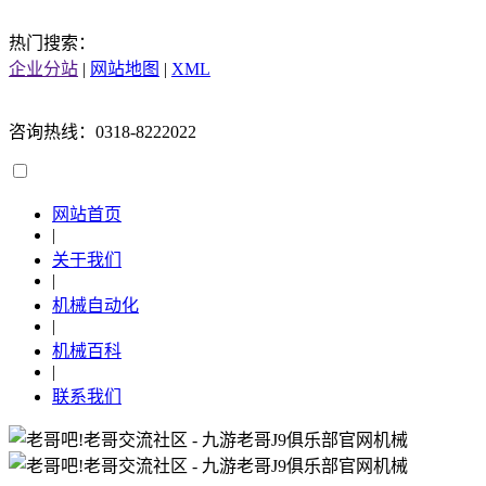
热门搜索：
企业分站
|
网站地图
|
XML
咨询热线：0318-8222022
网站首页
|
关于我们
|
机械自动化
|
机械百科
|
联系我们