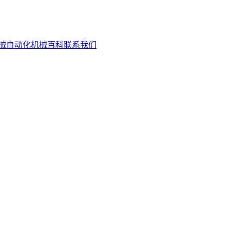
械自动化
机械百科
联系我们