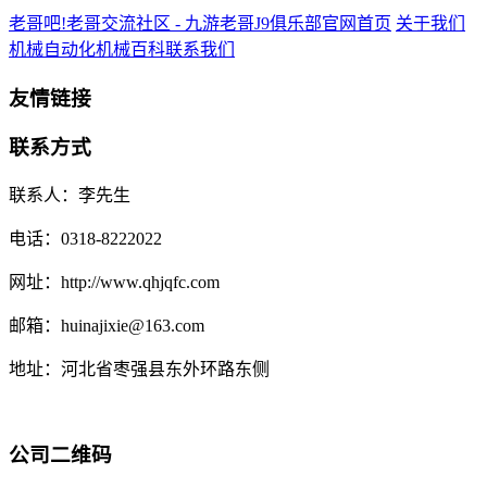
老哥吧!老哥交流社区 - 九游老哥J9俱乐部官网首页
关于我们
机械自动化
机械百科
联系我们
友情链接
联系方式
联系人：李先生
电话：0318-8222022
网址：http://www.qhjqfc.com
邮箱：huinajixie@163.com
地址：河北省枣强县东外环路东侧
公司二维码