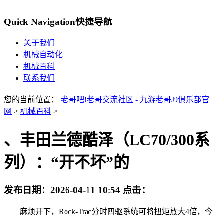
Quick Navigation
快捷导航
关于我们
机械自动化
机械百科
联系我们
您的当前位置：
老哥吧!老哥交流社区 - 九游老哥J9俱乐部官
网
>
机械百科
>
、丰田兰德酷泽（LC70/300系
列）‌：“开不坏”的
发布日期：
2026-04-11 10:54
点击：
麻烦开下，Rock-Trac分时四驱系统可将扭矩放大4倍，今