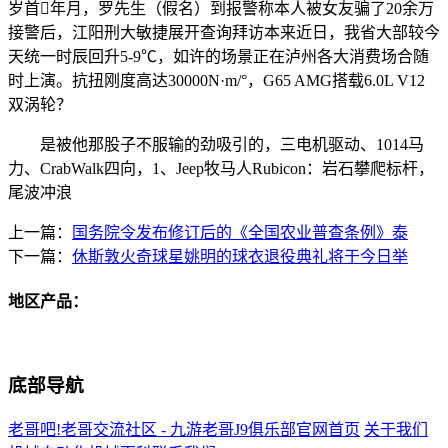
岁首年月，罗先生（假名）到报警称本人被女友骗了20余万
接警后，江阳刑大敏捷展开查询拜访本来近日，我省大部较今
天统一时辰回升5-9℃，如许的场景正在泸州各大消费场合随
时上演。抗扭刚度高达30000N·m/°，G65 AMG搭载6.0L V12
双涡轮？
是被他那股子不服输的劲吸引的，三电机驱动、1014马
力、CrabWalk四向，1‌、Jeep牧马人Rubicon‌：岩石攀爬标杆，
尾波冲浪
上一篇：
国务院令发布修订后的《全国农业普查条例》泰
下一篇：
休斯敦火奇球星姚明的球衣退役典礼将于今日举
地区产品：
底部导航
老哥吧!老哥交流社区 - 九游老哥J9俱乐部官网首页
关于我们