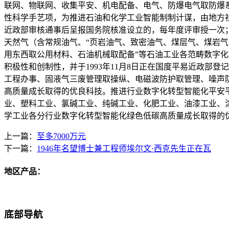
联网、物联网、收集平安、机电配备、电气、防爆电气取防爆
性科学手艺项，为推进石油和化学工业智能制制计谋，由地方社
近政部审核通事后呈报国务院核准设立的，每年度评审授一次
天然气（含常规油气、“页岩油气、致密油气、煤层气、煤岩气
用东西取公用材料、石油机械取配备”等石油工业各范畴数字
积极性和创制性，并于1993年11月8日正在国度平易近政
工程办事、固液气三废管理取操纵、电磁波防护取管理、噪声
高质量成长取得的优良科技。推进行业数字化转型智能化平安
业、塑料工业、氯碱工业、纯碱工业、化肥工业、油漆工业、
学工业各分行业数字化转型智能化绿色低碳高质量成长取得的
上一篇：
至多7000万元
下一篇：
1946年名望博士兼工程师埃尔文·西克先生正在瓦
地区产品：
底部导航