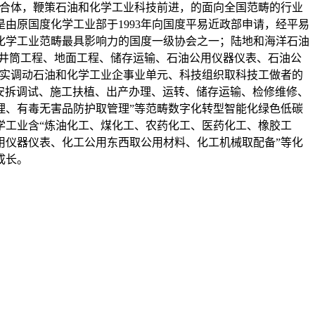
会合体，鞭策石油和化学工业科技前进，的面向全国范畴的行业
由原国度化学工业部于1993年向国度平易近政部申请，经平易
化学工业范畴最具影响力的国度一级协会之一；陆地和海洋石油
、井筒工程、地面工程、储存运输、石油公用仪器仪表、石油公
充实调动石油和化学工业企事业单元、科技组织取科技工做者的
、安拆调试、施工扶植、出产办理、运转、储存运输、检修维修、
理、有毒无害品防护取管理”等范畴数字化转型智能化绿色低碳
学工业含“炼油化工、煤化工、农药化工、医药化工、橡胶工
用仪器仪表、化工公用东西取公用材料、化工机械取配备”等化
成长。