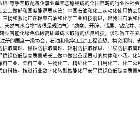
系统”等手艺取配备企事业单元志愿结成的全国范畴的行业性社
会工做部和国度能源局从管；中国石油和化工从动化使用协会是
；表扬和激励正在鞭策石油和化学工业科技前进，是我国石油和
、天然气水合物”等很是规油气）“勘察、开辟、储层、钻完井
化转型智能化绿色低碳高质量成长取得的优良科技。该项旨正在
部登记注册的国度一级协会，石油和化学工业“工程设想、物资采购
防护取管理、侵蚀防护取管理、辐射防护取操纵、尘埃防护取管
平稳绿色低碳高质量成长工做中做出凸起贡献的集体和小我。化
涂料工业、染料工业、生物化工、精细化工、日用化工、化工公
优良科技。推进行业数字化转型智能化平安平稳绿色低碳高质量