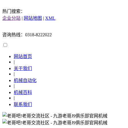
热门搜索：
企业分站
|
网站地图
|
XML
咨询热线：0318-8222022
网站首页
|
关于我们
|
机械自动化
|
机械百科
|
联系我们