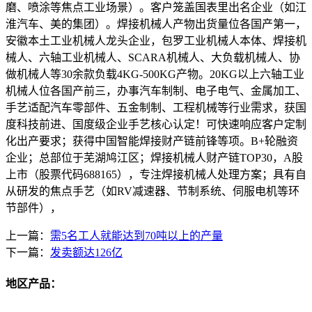
磨、喷涂等焦点工业场景）。客户笼盖国表里出名企业（如江
淮汽车、美的集团）。焊接机械人产物出货量位各国产第一，
安徽本土工业机械人龙头企业，包罗工业机械人本体、焊接机
械人、六轴工业机械人、SCARA机械人、大负载机械人、协
做机械人等30余款负载4KG-500KG产物。20KG以上六轴工业
机械人位各国产前三，办事汽车制制、电子电气、金属加工、
手艺适配汽车零部件、五金制制、工程机械等行业需求，获国
度科技前进、国度级企业手艺核心认定！可快速响应客户定制
化出产要求；获得中国智能焊接财产链前锋等项。B+轮融资
企业；总部位于芜湖鸠江区；焊接机械人财产链TOP30，A股
上市（股票代码688165），专注焊接机械人处理方案；具有自
从研发的焦点手艺（如RV减速器、节制系统、伺服电机等环
节部件），
上一篇：
需5名工人就能达到70吨以上的产量
下一篇：
发卖额达126亿
地区产品：