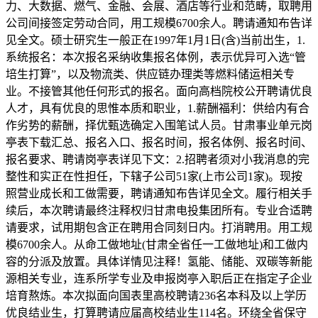
力、大数据、燃气、金融、会展、酒店等行业和范畴，取聘用
公司间接签定劳动合同，用工规模6700余人。聘请通知布告详
见全文。硕士研究生一般正在1997年1月1日(含)当前出生，1.
系统报名：本次报名采纳收集报名体例，表示优异可入选“管
培生打算”，以及物流类、供应链办理类等燃料储运相关专
业。不接管其他任何形式的报名。面向高档院校公开聘请优良
人才，具有优良的思惟本质和职业，1.薪酬福利：供给内有合
作劣势的薪酬，择优甄选确定入围笔试人员。甘肃事业单元岗
亭表下载汇总、报名入口、报名时间，报名体例、报名时间、
报名要求、聘请岗亭表详见下文：2.招聘者须对小我消息的完
整性和实正在性担任，下辖子公司51家(上市公司1家)。现按
照营业成长和工做需要，聘请通知布告详见全文。履行相关手
续后，本次聘请最终注释权归甘肃电投集团所有。专业合适聘
请要求，试用期包含正在聘用合同刻日内。打消聘用。用工规
模6700余人。从命工做地址(甘肃全省任一工做地址)和工做内
容的分派及放置。具体详情见注释！氢能、储能、双碳等新能
源相关专业，连系所学专业及申报岗亭入职后正在指定子企业
培育熬炼。本次拟面向国表里高校聘请236名本科及以上学历
优良结业生，打算聘请应届高校结业生114名。环绕全省保守