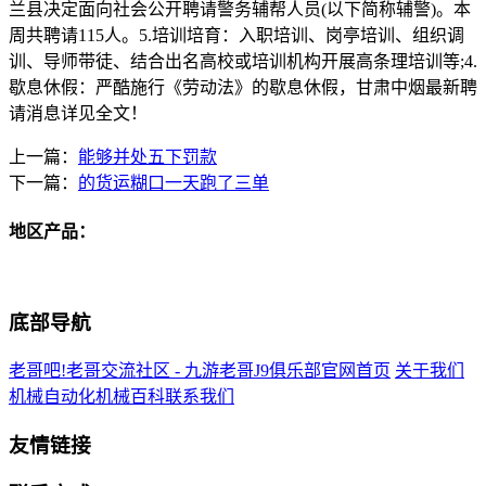
兰县决定面向社会公开聘请警务辅帮人员(以下简称辅警)。本
周共聘请115人。5.培训培育：入职培训、岗亭培训、组织调
训、导师带徒、结合出名高校或培训机构开展高条理培训等;4.
歇息休假：严酷施行《劳动法》的歇息休假，甘肃中烟最新聘
请消息详见全文！
上一篇：
能够并处五下罚款
下一篇：
的货运糊口一天跑了三单
地区产品：
底部导航
老哥吧!老哥交流社区 - 九游老哥J9俱乐部官网首页
关于我们
机械自动化
机械百科
联系我们
友情链接