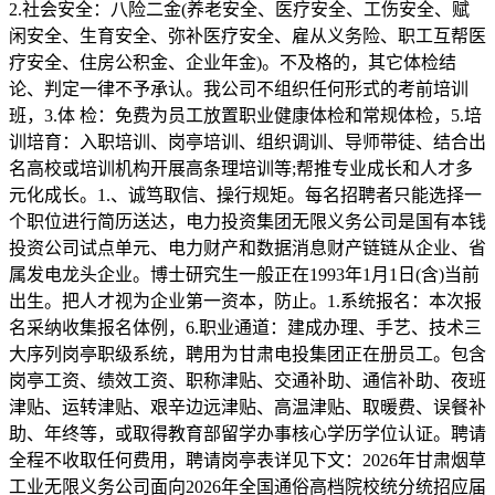
2.社会安全：八险二金(养老安全、医疗安全、工伤安全、赋
闲安全、生育安全、弥补医疗安全、雇从义务险、职工互帮医
疗安全、住房公积金、企业年金)。不及格的，其它体检结
论、判定一律不予承认。我公司不组织任何形式的考前培训
班，3.体 检：免费为员工放置职业健康体检和常规体检，5.培
训培育：入职培训、岗亭培训、组织调训、导师带徒、结合出
名高校或培训机构开展高条理培训等;帮推专业成长和人才多
元化成长。1.、诚笃取信、操行规矩。每名招聘者只能选择一
个职位进行简历送达，电力投资集团无限义务公司是国有本钱
投资公司试点单元、电力财产和数据消息财产链链从企业、省
属发电龙头企业。博士研究生一般正在1993年1月1日(含)当前
出生。把人才视为企业第一资本，防止。1.系统报名：本次报
名采纳收集报名体例，6.职业通道：建成办理、手艺、技术三
大序列岗亭职级系统，聘用为甘肃电投集团正在册员工。包含
岗亭工资、绩效工资、职称津贴、交通补助、通信补助、夜班
津贴、运转津贴、艰辛边远津贴、高温津贴、取暖费、误餐补
助、年终等，或取得教育部留学办事核心学历学位认证。聘请
全程不收取任何费用，聘请岗亭表详见下文：2026年甘肃烟草
工业无限义务公司面向2026年全国通俗高档院校统分统招应届