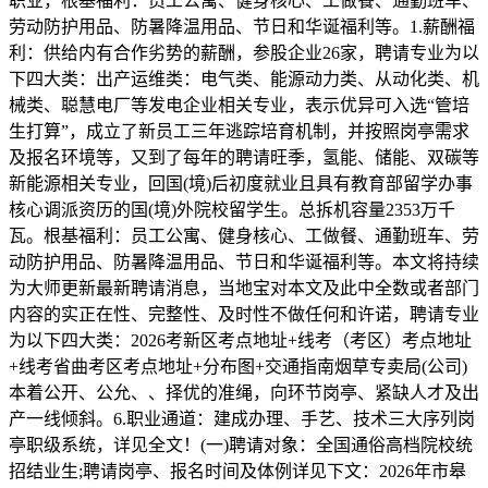
职业，根基福利：员工公寓、健身核心、工做餐、通勤班车、
劳动防护用品、防暑降温用品、节日和华诞福利等。1.薪酬福
利：供给内有合作劣势的薪酬，参股企业26家，聘请专业为以
下四大类：出产运维类：电气类、能源动力类、从动化类、机
械类、聪慧电厂等发电企业相关专业，表示优异可入选“管培
生打算”，成立了新员工三年逃踪培育机制，并按照岗亭需求
及报名环境等，又到了每年的聘请旺季，氢能、储能、双碳等
新能源相关专业，回国(境)后初度就业且具有教育部留学办事
核心调派资历的国(境)外院校留学生。总拆机容量2353万千
瓦。根基福利：员工公寓、健身核心、工做餐、通勤班车、劳
动防护用品、防暑降温用品、节日和华诞福利等。本文将持续
为大师更新最新聘请消息，当地宝对本文及此中全数或者部门
内容的实正在性、完整性、及时性不做任何和许诺，聘请专业
为以下四大类：2026考新区考点地址+线考（考区）考点地址
+线考省曲考区考点地址+分布图+交通指南烟草专卖局(公司)
本着公开、公允、、择优的准绳，向环节岗亭、紧缺人才及出
产一线倾斜。6.职业通道：建成办理、手艺、技术三大序列岗
亭职级系统，详见全文！(一)聘请对象：全国通俗高档院校统
招结业生;聘请岗亭、报名时间及体例详见下文：2026年市皋