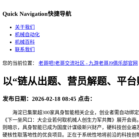
Quick Navigation
快捷导航
关于我们
机械自动化
机械百科
联系我们
您的当前位置：
老哥吧!老哥交流社区 - 九游老哥J9俱乐部官网
以“链从出题、营员解题、平台
发布日期：
2026-02-18 08:45
点击：
海淀已集聚超300家具身智能相关企业，创业者需自动绑定
《下一坐风口：大企业若何取机械人创生力军共舞》展开会商
则暗示，具身智能已成为国度计谋级新兴财产，硬科技创业遍
硬核性取落地性的优良项目。正在于系统性地将前沿的科技创