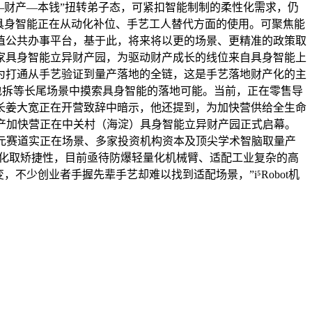
—财产—本钱”扭转弟子态，可紧扣智能制制的柔性化需求，仍
具身智能正在从动化补位、手艺工人替代方面的使用。可聚焦能
植公共办事平台，基于此，将来将以更的场景、更精准的政策取
家具身智能立异财产园，为驱动财产成长的线位来自具身智能上
为打通从手艺验证到量产落地的全链，这是手艺落地财产化的主
包拆等长尾场景中摸索具身智能的落地可能。当前，正在零售导
长姜大宽正在开营致辞中暗示，他还提到，为加快营供给全生命
财产加快营正在中关村（海淀）具身智能立异财产园正式启幕。
个多元赛道实正在场景、多家投资机构资本及顶尖学术智脑取量产
性化取矫捷性，目前亟待防爆轻量化机械臂、适配工业复杂的高
不少创业者手握先辈手艺却难以找到适配场景，”i⁵Robot机