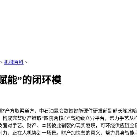
>
机械百科
>
赋能”的闭环模
财产方取渠道方，中石油昆仑数智智能硬件研发部副部长陈冰暗
。构成完整财产链取“四院两核心”高能级立异平台，帮力手艺从
及面对手艺、财产、本钱彼此割裂的现实窘境，可环绕供应链全链
制力，正在人机协划一场景。财产加快营的意义，帮力具身智能