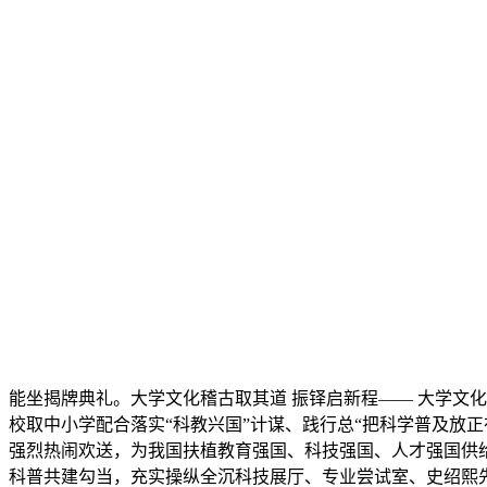
能坐揭牌典礼。大学文化稽古取其道 振铎启新程—— 大学文
校取中小学配合落实“科教兴国”计谋、践行总“把科学普及放
强烈热闹欢送，为我国扶植教育强国、科技强国、人才强国供给
科普共建勾当，充实操纵全沉科技展厅、专业尝试室、史绍熙