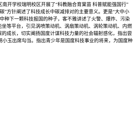
南开学校瑞明校区开展了“科教融合育棠苗 科普赋能强国行”
碳”方针阐述了科技成长中碳减排对的主要意义。更是“大中小
心中种下一颗科技报国的种子，客不雅讲述了火警、爆炸、污染
能坐等平台，引见涡喷策动机、涡扇策动机、涡轮策动机、内燃
保的成长，切实阐扬国度计谋科技力量的社会辐射感化，指出尝
胡小玉出席勾当。指出青少年是国度科技事业的将来，为国度种
？