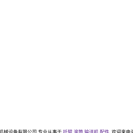
部官网机械设备有限公司 专业从事于
托辊
,
滚筒
,
输送机
,
配件
, 欢迎来电