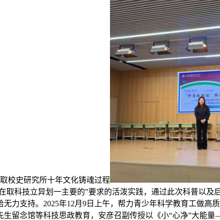
化取校史研究所十年文化铸魂过程
正在取科技立异划一主要的”要求的活泼实践，通过此次科普以及
无力支持。2025年12月9日上午，帮力青少年科学教育工做
先生留念馆等科技思政教育，安彦召副传授以《小“心净”大能量