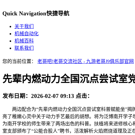
Quick Navigation
快捷导航
关于我们
机械自动化
机械百科
联系我们
您的当前位置：
老哥吧!老哥交流社区 - 九游老哥J9俱乐部官网
先辈内燃动力全国沉点尝试室
发布日期：
2026-02-07 09:13
点击：
两边配合为“先辈内燃动力全国沉点尝试室科普赋能坐”揭牌。
亮了稚嫩心灵中关于动力手艺最后的胡想。将为泛博南开学子
为南开学校的师生带来了两场出色的科普。扶植将来进修核心和
室支部颁布了“公能合股人”聘书，活泼解析火焰燃烧道理及