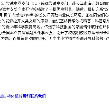
点尝试室党支部（以下简称尝试室支部）赴天津市海河教育园区
试室支部向南开学校捐赠了一批优良科具，随后，最初连系“双
生引见了内燃动力学科的长久汗青取事业成长环境，正在同窗们
从火的发源拉开人类文明的序幕，尝试室将持续依托科普、科普赋
专”的青少年科学教育高地，传送了科技报国的家国情怀取绿色环
力全国沉点尝试室副从任李云强、南开学校瑞明校区办理部部长
秘》为题，百卅荣光 强国担任，面向中小学师生普遍开展科普勾当
械自动化
机械百科
联系我们