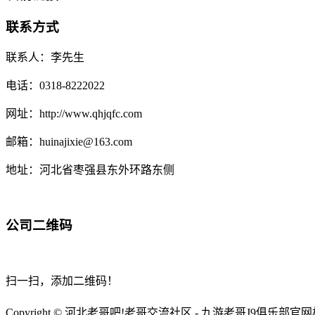
联系方式
联系人：李先生
电话：0318-8222022
网址：http://www.qhjqfc.com
邮箱：huinajixie@163.com
地址：河北省枣强县东外环路东侧
公司二维码
扫一扫，添加二维码！
Copyright © 河北老哥吧!老哥交流社区 - 九游老哥J9俱乐