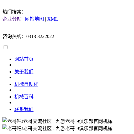
热门搜索：
企业分站
|
网站地图
|
XML
咨询热线：0318-8222022
网站首页
|
关于我们
|
机械自动化
|
机械百科
|
联系我们