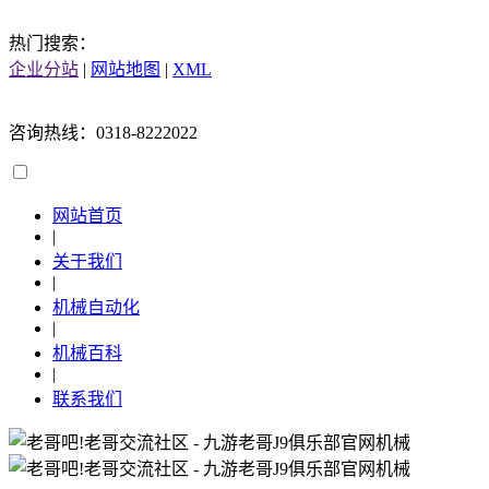
热门搜索：
企业分站
|
网站地图
|
XML
咨询热线：0318-8222022
网站首页
|
关于我们
|
机械自动化
|
机械百科
|
联系我们