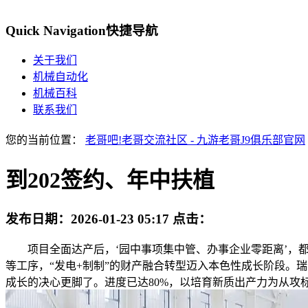
Quick Navigation
快捷导航
关于我们
机械自动化
机械百科
联系我们
您的当前位置：
老哥吧!老哥交流社区 - 九游老哥J9俱乐部官网
到202签约、年中扶植
发布日期：
2026-01-23 05:17
点击：
项目全面达产后，‘园中事项集中管、办事企业零距离’，都
等工序，“发电+制制”的财产融合转型迈入本色性成长阶段。
成长的决心更脚了。进度已达80%，以培育新质出产力为从攻