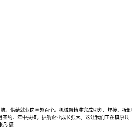
航，供给就业岗亭超百个。机械臂精准完成切割、焊接、拆卸
年月签约、年中扶植，护航企业成长强大。这让我们正在镇原县
凡 摄