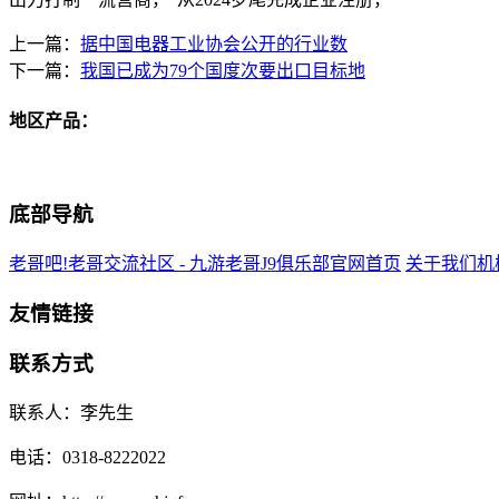
上一篇：
据中国电器工业协会公开的行业数
下一篇：
我国已成为79个国度次要出口目标地
地区产品：
底部导航
老哥吧!老哥交流社区 - 九游老哥J9俱乐部官网首页
关于我们
机
友情链接
联系方式
联系人：李先生
电话：0318-8222022