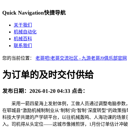
Quick Navigation
快捷导航
关于我们
机械自动化
机械百科
联系我们
您的当前位置：
老哥吧!老哥交流社区 - 九游老哥J9俱乐部官网
为订单的及时交付供给
发布日期：
2026-01-20 04:33
点击：
采用一箭四星海上发射体例，工做人员通过调整电脑参数，立异
在郓城县“激励机械制制业从‘制制’向‘智制’深度转型”的
科技大学共建的产学研平台，以往机械轰鸣、人海功课的场景
入。司机得从头定位——这城市像摊煎饼，1月份订单估计冲破22