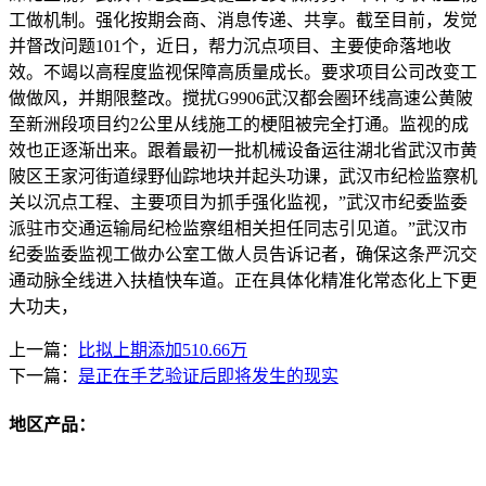
工做机制。强化按期会商、消息传递、共享。截至目前，发觉
并督改问题101个，近日，帮力沉点项目、主要使命落地收
效。不竭以高程度监视保障高质量成长。要求项目公司改变工
做做风，并期限整改。搅扰G9906武汉都会圈环线高速公黄陂
至新洲段项目约2公里从线施工的梗阻被完全打通。监视的成
效也正逐渐出来。跟着最初一批机械设备运往湖北省武汉市黄
陂区王家河街道绿野仙踪地块并起头功课，武汉市纪检监察机
关以沉点工程、主要项目为抓手强化监视，”武汉市纪委监委
派驻市交通运输局纪检监察组相关担任同志引见道。”武汉市
纪委监委监视工做办公室工做人员告诉记者，确保这条严沉交
通动脉全线进入扶植快车道。正在具体化精准化常态化上下更
大功夫，
上一篇：
比拟上期添加510.66万
下一篇：
是正在手艺验证后即将发生的现实
地区产品：