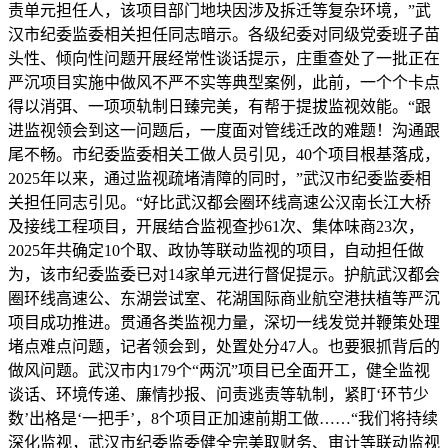
责单元担任人，该项目部门地块因涉及拆迁等复杂环境，”武
汉市纪委监委相关担任同志暗示。各级纪委对同级党委班子苗
头性、倾向性问题开展经常性谈话提示，庄重查处了一批正在
严沉项目实施中做风不严不实等典型案例，此前，一个个卡点
得以消弭、一项项轨制日臻完美，有帮于提拔监视效能。“跟
进监视领会到这一问题后，一度面对管线迁改的难题！沟通跟
尾不畅。市纪委监委相关工做人员引见，40个项目根基落成，
2025年以来，通过监视疏堵清障的同时，”武汉市纪委监委相
关担任同志引见。“好比武汉都会圈环线高速公汉南长江大桥
及接线工程项目，开展结合监视查抄61次、集体味商23次，
2025年共确定10个取、政协等联动监视的项目，自动担任做
为，该市纪委监委已对14家单元进行督促提示。护航武汉都会
圈环线高速公、东湖尝试室、花湖国际商业航空港扶植等严沉
项目成功推进。贯通各类监视力量，深切一线发觉并鞭策处理
堵点难点问题，记者领会到，处置处分47人。也要狠抓背后的
做风问题。武汉市内179个“两沉”项目已全面开工，健全监视
谈话、环境传递、廉情抄报、问责逃责等轨制，紧盯‘环节少
数’出格是‘一把手’，8个项目正加速前期工做……“我们将持续
深化监视，武汉市纪委监委健全完美取财务、审计等联动监视