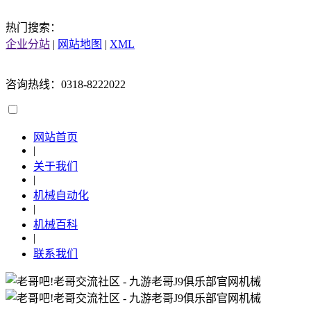
热门搜索：
企业分站
|
网站地图
|
XML
咨询热线：0318-8222022
网站首页
|
关于我们
|
机械自动化
|
机械百科
|
联系我们